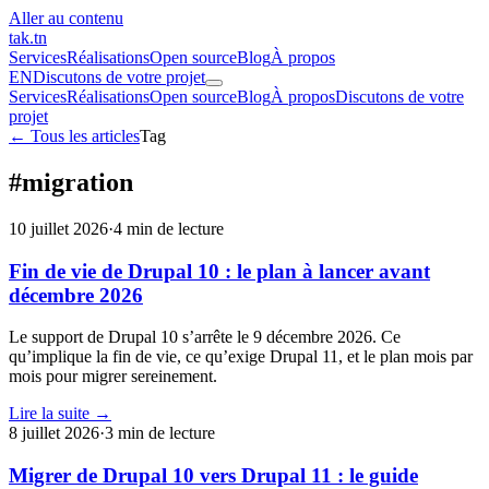
Aller au contenu
tak
.tn
Services
Réalisations
Open source
Blog
À propos
EN
Discutons de votre projet
Services
Réalisations
Open source
Blog
À propos
Discutons de votre
projet
← Tous les articles
Tag
#migration
10 juillet 2026
·
4 min de lecture
Fin de vie de Drupal 10 : le plan à lancer avant
décembre 2026
Le support de Drupal 10 s’arrête le 9 décembre 2026. Ce
qu’implique la fin de vie, ce qu’exige Drupal 11, et le plan mois par
mois pour migrer sereinement.
Lire la suite →
8 juillet 2026
·
3 min de lecture
Migrer de Drupal 10 vers Drupal 11 : le guide