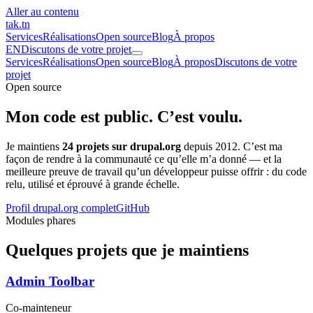
Aller au contenu
tak
.tn
Services
Réalisations
Open source
Blog
À propos
EN
Discutons de votre projet
Services
Réalisations
Open source
Blog
À propos
Discutons de votre
projet
Open source
Mon code est public.
C’est voulu.
Je maintiens
24 projets sur drupal.org
depuis 2012. C’est ma
façon de rendre à la communauté ce qu’elle m’a donné — et la
meilleure preuve de travail qu’un développeur puisse offrir : du code
relu, utilisé et éprouvé à grande échelle.
Profil drupal.org complet
GitHub
Modules phares
Quelques projets que je maintiens
Admin Toolbar
Co-mainteneur