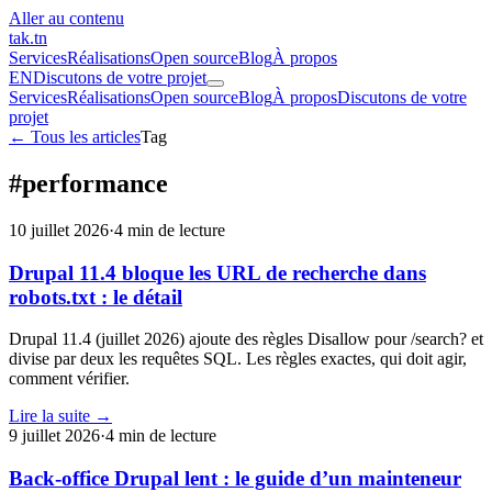
Aller au contenu
tak
.tn
Services
Réalisations
Open source
Blog
À propos
EN
Discutons de votre projet
Services
Réalisations
Open source
Blog
À propos
Discutons de votre
projet
← Tous les articles
Tag
#performance
10 juillet 2026
·
4 min de lecture
Drupal 11.4 bloque les URL de recherche dans
robots.txt : le détail
Drupal 11.4 (juillet 2026) ajoute des règles Disallow pour /search? et
divise par deux les requêtes SQL. Les règles exactes, qui doit agir,
comment vérifier.
Lire la suite →
9 juillet 2026
·
4 min de lecture
Back-office Drupal lent : le guide d’un mainteneur