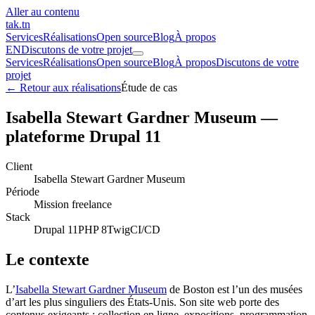
Aller au contenu
tak
.tn
Services
Réalisations
Open source
Blog
À propos
EN
Discutons de votre projet
Services
Réalisations
Open source
Blog
À propos
Discutons de votre
projet
← Retour aux réalisations
Étude de cas
Isabella Stewart Gardner Museum —
plateforme Drupal 11
Client
Isabella Stewart Gardner Museum
Période
Mission freelance
Stack
Drupal 11
PHP 8
Twig
CI/CD
Le contexte
L’
Isabella Stewart Gardner Museum
de Boston est l’un des musées
d’art les plus singuliers des États-Unis. Son site web porte des
contenus exigeants : collection en ligne, expositions, programmation