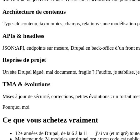
Architecture de contenus
Types de contenu, taxonomies, champs, relations : une modélisation pr
APIs & headless
JSON:API, endpoints sur mesure, Drupal en back-office d’un front m
Reprise de projet
Un site Drupal légué, mal documenté, fragile ? J’audite, je stabilise, je
TMA & évolutions
Mises à jour de sécurité, corrections, petites évolutions : un forfait men
Pourquoi moi
Ce que vous achetez vraiment
12+ années de Drupal, de la 6 à la 11 — j’ai vu (et migré) tou
Mainteneur de 24 modules sur drupal.org : mon code est public, 