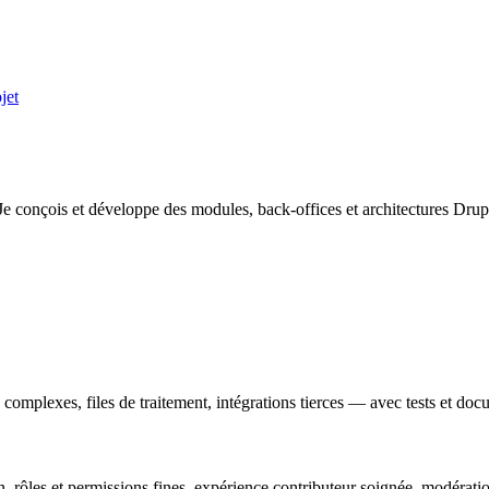
jet
e conçois et développe des modules, back-offices et architectures Drupal 
omplexes, files de traitement, intégrations tierces — avec tests et doc
, rôles et permissions fines, expérience contributeur soignée, modératio