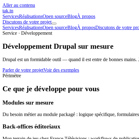
Aller au contenu
tak
.tn
Services
Réalisations
Open source
Blog
À propos
Discutons de votre projet
Services
Réalisations
Open source
Blog
À propos
Discutons de votre pro
Service · Développement
Développement Drupal
sur mesure
Drupal est un formidable outil — quand il est entre de bonnes mains. J
Parler de votre projet
Voir des exemples
Périmètre
Ce que je développe pour vous
Modules sur mesure
Du besoin métier au module packagé : logique spécifique, formulaires c
Back-offices éditoriaux
Mon terrain de jeu chez France Télévisions : workflows de publication