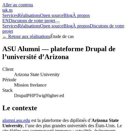
Aller au contenu
tak
.tn
Services
Réalisations
Open source
Blog
À propos
EN
Discutons de votre projet
Services
Réalisations
Open source
Blog
À propos
Discutons de votre
projet
← Retour aux réalisations
Étude de cas
ASU Alumni — plateforme Drupal de
l’université d’Arizona
Client
Arizona State University
Période
Mission freelance
Stack
Drupal
PHP
Twig
Higher-ed
Le contexte
alumni.asu.edu
est la plateforme des diplômés d’
Arizona State
University
, l’une des plus grandes universités des États-Unis. Le
site fédère une communauté immense : actualités, événements,